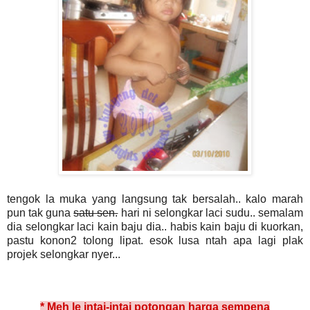
tengok la muka yang langsung tak bersalah.. kalo marah
pun tak guna
satu sen.
hari ni selongkar laci sudu.. semalam
dia selongkar laci kain baju dia.. habis kain baju di kuorkan,
pastu konon2 tolong lipat. esok lusa ntah apa lagi plak
projek selongkar nyer...
* Meh le intai-intai potongan harga sempena